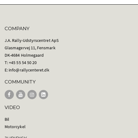
COMPANY
J.A. Rally-Udstyrscentret ApS
Glasmagervej 11, Fensmark
DK-4684 Holmegaard
T: +45 55 54 50 20
E:
info@rallycenteret.dk
COMMUNITY
VIDEO
Bil
Motorcykel